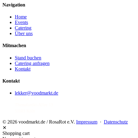
Navigation
Home
Events
Catering
Über uns
Mitmachen
Stand buchen
Catering anfragen
Kontakt
Kontakt
lekker@voodmarkt.de
RosaRot e.V.
Thessaloniki-Allee 13
51103 Köln
© 2026 voodmarkt.de / RosaRot e.V.
Impressum
·
Datenschutz
✕
Shopping cart