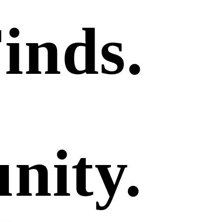
inds.
ity.