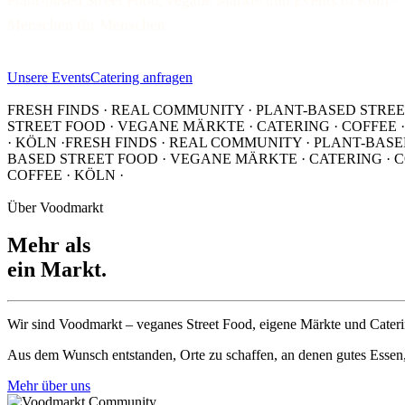
Plant-based Street Food, vegane Märkte und Events in Köln –
Menschen für Menschen.
Unsere Events
Catering anfragen
FRESH FINDS · REAL COMMUNITY · PLANT-BASED STREE
STREET FOOD · VEGANE MÄRKTE · CATERING · COFFEE ·
· KÖLN ·
FRESH FINDS · REAL COMMUNITY · PLANT-BASE
BASED STREET FOOD · VEGANE MÄRKTE · CATERING · C
COFFEE · KÖLN ·
Über Voodmarkt
Mehr als
ein Markt.
Wir sind Voodmarkt – veganes Street Food, eigene Märkte und Cater
Aus dem Wunsch entstanden, Orte zu schaffen, an denen gutes Es
Mehr über uns