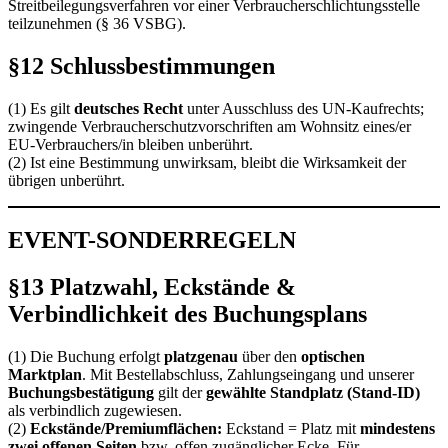
Streitbeilegungsverfahren vor einer Verbraucherschlichtungsstelle
teilzunehmen (§ 36 VSBG).
§12 Schlussbestimmungen
(1) Es gilt
deutsches Recht
unter Ausschluss des UN-Kaufrechts;
zwingende Verbraucherschutzvorschriften am Wohnsitz eines/er
EU-Verbrauchers/in bleiben unberührt.
(2) Ist eine Bestimmung unwirksam, bleibt die Wirksamkeit der
übrigen unberührt.
EVENT-SONDERREGELN
§13 Platzwahl, Eckstände &
Verbindlichkeit des Buchungsplans
(1) Die Buchung erfolgt
platzgenau
über den
optischen
Marktplan
. Mit Bestellabschluss, Zahlungseingang und unserer
Buchungsbestätigung
gilt der
gewählte Standplatz (Stand-ID)
als verbindlich zugewiesen.
(2)
Eckstände/Premiumflächen:
Eckstand = Platz mit
mindestens
zwei offenen Seiten
bzw. offen zugänglicher Ecke. Für