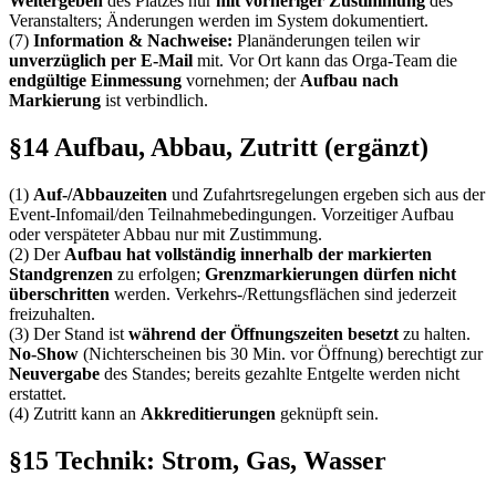
Weitergeben
des Platzes nur
mit vorheriger Zustimmung
des
Veranstalters; Änderungen werden im System dokumentiert.
(7)
Information & Nachweise:
Planänderungen teilen wir
unverzüglich per E-Mail
mit. Vor Ort kann das Orga-Team die
endgültige Einmessung
vornehmen; der
Aufbau nach
Markierung
ist verbindlich.
§14 Aufbau, Abbau, Zutritt (ergänzt)
(1)
Auf-/Abbauzeiten
und Zufahrtsregelungen ergeben sich aus der
Event-Infomail/den Teilnahmebedingungen. Vorzeitiger Aufbau
oder verspäteter Abbau nur mit Zustimmung.
(2) Der
Aufbau hat vollständig innerhalb der markierten
Standgrenzen
zu erfolgen;
Grenzmarkierungen dürfen nicht
überschritten
werden. Verkehrs-/Rettungsflächen sind jederzeit
freizuhalten.
(3) Der Stand ist
während der Öffnungszeiten besetzt
zu halten.
No-Show
(Nichterscheinen bis 30 Min. vor Öffnung) berechtigt zur
Neuvergabe
des Standes; bereits gezahlte Entgelte werden nicht
erstattet.
(4) Zutritt kann an
Akkreditierungen
geknüpft sein.
§15 Technik: Strom, Gas, Wasser