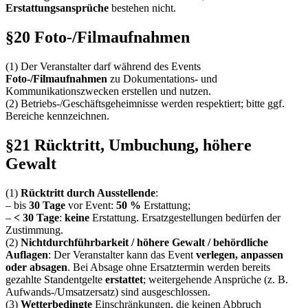
Erstattungsansprüche
bestehen nicht.
§20 Foto-/Filmaufnahmen
(1) Der Veranstalter darf während des Events
Foto-/Filmaufnahmen
zu Dokumentations- und
Kommunikationszwecken erstellen und nutzen.
(2) Betriebs-/Geschäftsgeheimnisse werden respektiert; bitte ggf.
Bereiche kennzeichnen.
§21 Rücktritt, Umbuchung, höhere
Gewalt
(1)
Rücktritt durch Ausstellende
:
– bis
30 Tage
vor Event:
50 %
Erstattung;
–
< 30 Tage
:
keine
Erstattung. Ersatzgestellungen bedürfen der
Zustimmung.
(2)
Nichtdurchführbarkeit / höhere Gewalt / behördliche
Auflagen
: Der Veranstalter kann das Event
verlegen, anpassen
oder absagen
. Bei Absage ohne Ersatztermin werden bereits
gezahlte Standentgelte
erstattet
; weitergehende Ansprüche (z. B.
Aufwands-/Umsatzersatz) sind ausgeschlossen.
(3)
Wetterbedingte
Einschränkungen, die keinen Abbruch