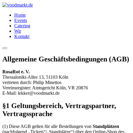
Zum
Inhalt
Home
springen
Events
Catering
Wir
Kontakt
Allgemeine Geschäftsbedingungen (AGB)
RosaRot e. V.
Thessaloniki-Allee 13, 51103 Köln
vertreten durch: Philip Minettos
Vereinsregister: Amtsgericht Köln, VR 20876
E-Mail:
lekker@voodmarkt.de
§1 Geltungsbereich, Vertragspartner,
Vertragssprache
(1) Diese AGB gelten für alle Bestellungen von
Standplätzen
(nachfolgend „Tickets“/„Standplätze“) über den Online-Shop des