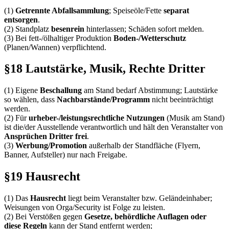
(1)
Getrennte Abfallsammlung
; Speiseöle/Fette
separat
entsorgen
.
(2) Standplatz
besenrein
hinterlassen; Schäden sofort melden.
(3) Bei fett-/ölhaltiger Produktion
Boden-/Wetterschutz
(Planen/Wannen) verpflichtend.
§18 Lautstärke, Musik, Rechte Dritter
(1) Eigene
Beschallung
am Stand bedarf Abstimmung; Lautstärke
so wählen, dass
Nachbarstände/Programm
nicht beeinträchtigt
werden.
(2) Für
urheber-/leistungsrechtliche Nutzungen
(Musik am Stand)
ist die/der Ausstellende verantwortlich und hält den Veranstalter von
Ansprüchen Dritter frei
.
(3)
Werbung/Promotion
außerhalb der Standfläche (Flyern,
Banner, Aufsteller) nur nach Freigabe.
§19 Hausrecht
(1) Das
Hausrecht
liegt beim Veranstalter bzw. Geländeinhaber;
Weisungen von Orga/Security ist Folge zu leisten.
(2) Bei Verstößen gegen
Gesetze, behördliche Auflagen oder
diese Regeln
kann der Stand entfernt werden;