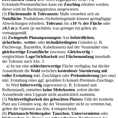
Eckstände/Premiumflächen kann ein
Zuschlag
erhoben werden;
dieser wird im Buchungsprozess ausgewiesen.
(3)
Flächenmaße & Toleranzen:
Maße verstehen sich als
Nutzfläche
. Produktions-/Sicherheitsgründe können geringfügige
Abweichungen erfordern.
Toleranz:
bis
±10 % der Fläche
oder
±0,5 m
je Kante (je nachdem, was geringer ist) gelten als
vertragsgemäß.
(4)
Zwingende Plananpassungen:
Aus
behördlichen
,
sicherheits-
,
wetter-
oder
technikbedingten
Gründen (z. B.
Fluchtwege, Baustellen, Kabeltrassen) darf der Veranstalter eine
gleichwertige Ersatzfläche
zuweisen.
Gleichwertig
=
vergleichbare
Lage/Sichtbarkeit
und
Flächenumfang
innerhalb
der Toleranz nach Abs. 3.
a) Ist nur eine
schlechterwertige
Fläche verfügbar, hat die/der
Ausstellende die
Wahl
zwischen
kostenloser Stornierung mit
voller Erstattung
inkl. Zuschlägen oder
Preisminderung
(pro rata)
inkl. Erstattung eines ggf. gezahlten Eckstand-/Premium-Zuschlags.
b) Wird
höherwertig
zugewiesen (z. B. Eckstand statt
Reihenstand), entstehen
keine Mehrkosten
, sofern die/der
Ausstellende dem Upgrade nicht ausdrücklich zustimmt.
(5)
Nichtverfügbarkeit des gebuchten Platzes:
Fällt der konkrete
Platz aus Gründen weg, die der Veranstalter nicht zu vertreten hat,
gelten die Optionen aus Abs. 4 entsprechend.
(6)
Platztausch/Weitergabe:
Tauschen
,
Untervermieten
oder