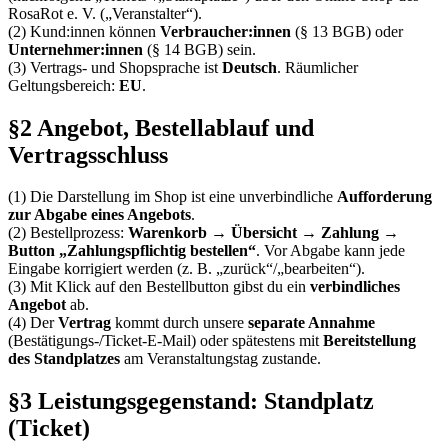
RosaRot e. V. („Veranstalter“).
(2) Kund:innen können
Verbraucher:innen
(§ 13 BGB) oder
Unternehmer:innen
(§ 14 BGB) sein.
(3) Vertrags- und Shopsprache ist
Deutsch
. Räumlicher
Geltungsbereich:
EU
.
§2 Angebot, Bestellablauf und
Vertragsschluss
(1) Die Darstellung im Shop ist eine unverbindliche
Aufforderung
zur Abgabe eines Angebots
.
(2) Bestellprozess:
Warenkorb → Übersicht → Zahlung →
Button „Zahlungspflichtig bestellen“
. Vor Abgabe kann jede
Eingabe korrigiert werden (z. B. „zurück“/„bearbeiten“).
(3) Mit Klick auf den Bestellbutton gibst du ein
verbindliches
Angebot
ab.
(4) Der
Vertrag
kommt durch unsere
separate Annahme
(Bestätigungs-/Ticket-E-Mail) oder spätestens mit
Bereitstellung
des Standplatzes
am Veranstaltungstag zustande.
§3 Leistungsgegenstand: Standplatz
(Ticket)