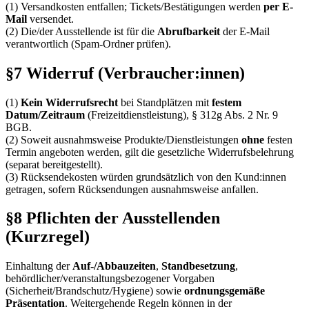
(1) Versandkosten entfallen; Tickets/Bestätigungen werden
per E-
Mail
versendet.
(2) Die/der Ausstellende ist für die
Abrufbarkeit
der E-Mail
verantwortlich (Spam-Ordner prüfen).
§7 Widerruf (Verbraucher:innen)
(1)
Kein Widerrufsrecht
bei Standplätzen mit
festem
Datum/Zeitraum
(Freizeitdienstleistung), § 312g Abs. 2 Nr. 9
BGB.
(2) Soweit ausnahmsweise Produkte/Dienstleistungen
ohne
festen
Termin angeboten werden, gilt die gesetzliche Widerrufsbelehrung
(separat bereitgestellt).
(3) Rücksendekosten würden grundsätzlich von den Kund:innen
getragen, sofern Rücksendungen ausnahmsweise anfallen.
§8 Pflichten der Ausstellenden
(Kurzregel)
Einhaltung der
Auf-/Abbauzeiten
,
Standbesetzung
,
behördlicher/veranstaltungsbezogener Vorgaben
(Sicherheit/Brandschutz/Hygiene) sowie
ordnungsgemäße
Präsentation
. Weitergehende Regeln können in der