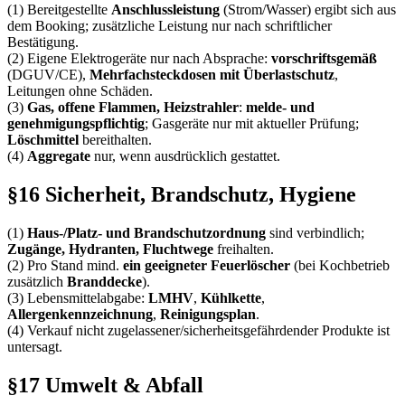
(1) Bereitgestellte
Anschlussleistung
(Strom/Wasser) ergibt sich aus
dem Booking; zusätzliche Leistung nur nach schriftlicher
Bestätigung.
(2) Eigene Elektrogeräte nur nach Absprache:
vorschriftsgemäß
(DGUV/CE),
Mehrfachsteckdosen mit Überlastschutz
,
Leitungen ohne Schäden.
(3)
Gas, offene Flammen, Heizstrahler
:
melde- und
genehmigungspflichtig
; Gasgeräte nur mit aktueller Prüfung;
Löschmittel
bereithalten.
(4)
Aggregate
nur, wenn ausdrücklich gestattet.
§16 Sicherheit, Brandschutz, Hygiene
(1)
Haus-/Platz- und Brandschutzordnung
sind verbindlich;
Zugänge, Hydranten, Fluchtwege
freihalten.
(2) Pro Stand mind.
ein geeigneter Feuerlöscher
(bei Kochbetrieb
zusätzlich
Branddecke
).
(3) Lebensmittelabgabe:
LMHV
,
Kühlkette
,
Allergenkennzeichnung
,
Reinigungsplan
.
(4) Verkauf nicht zugelassener/sicherheitsgefährdender Produkte ist
untersagt.
§17 Umwelt & Abfall