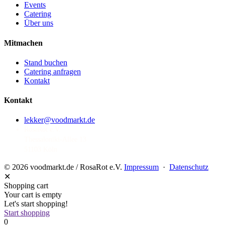
Events
Catering
Über uns
Mitmachen
Stand buchen
Catering anfragen
Kontakt
Kontakt
lekker@voodmarkt.de
RosaRot e.V.
Thessaloniki-Allee 13
51103 Köln
© 2026 voodmarkt.de / RosaRot e.V.
Impressum
·
Datenschutz
✕
Shopping cart
Your cart is empty
Let's start shopping!
Start shopping
0