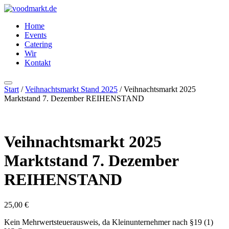
Zum
Inhalt
Home
springen
Events
Catering
Wir
Kontakt
Start
/
Veihnachtsmarkt Stand 2025
/ Veihnachtsmarkt 2025
Marktstand 7. Dezember REIHENSTAND
Veihnachtsmarkt 2025
Marktstand 7. Dezember
REIHENSTAND
25,00
€
Kein Mehrwertsteuerausweis, da Kleinunternehmer nach §19 (1)